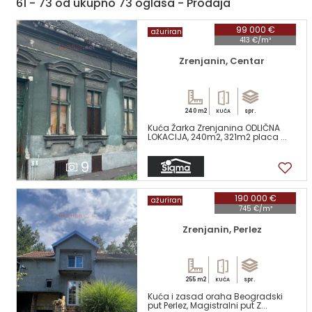
61 - 73 od ukupno 73 oglasa - Prodaja
99 000 €
ažuriran
413 €/m²
Zrenjanin, Centar
240 m2
spr.
KUĆA
Kuća Žarka Zrenjanina ODLIČNA
LOKACIJA, 240m2, 321m2 placa ...
9
190 000 €
ažuriran
745 €/m²
Zrenjanin, Perlez
255 m2
spr.
KUĆA
Kuća i zasad oraha Beogradski
put Perlez, Magistralni put Z...