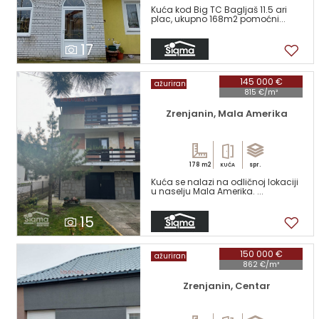
Kuća kod Big TC Bagljaš 11.5 ari
plac, ukupno 168m2 pomoćni...
17
145 000 €
ažuriran
815 €/m²
Zrenjanin, Mala Amerika
178 m2
spr.
KUĆA
Kuća se nalazi na odličnoj lokaciji
u naselju Mala Amerika. ...
15
150 000 €
ažuriran
862 €/m²
Zrenjanin, Centar