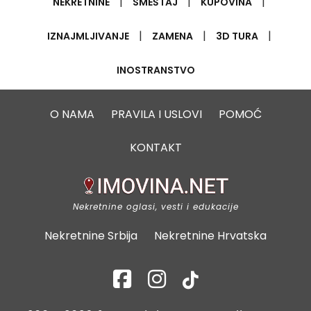
|
|
|
NEKRETNINE
SMEŠTAJ
KUPOVINA
|
|
|
IZNAJMLJIVANJE
ZAMENA
3D TURA
INOSTRANSTVO
O NAMA
PRAVILA I USLOVI
POMOĆ
KONTAKT
Nekretnine oglasi, vesti i edukacije
Nekretnine Srbija
Nekretnine Hrvatska