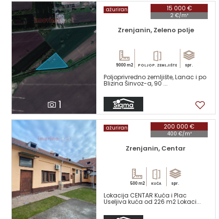
15 000 €
ažuriran
2 €/m²
Zrenjanin, Zeleno polje
9000 m2
spr.
POLJOP. ZEMLJIŠTE
Poljoprivredno zemljište, Lanac i po
Blizina Šinvoz-a, 90 ...
1
200 000 €
ažuriran
400 €/m²
Zrenjanin, Centar
500 m2
spr.
KUĆA
Lokacija CENTAR Kuća i Plac
Useljiva kuća od 226 m2 Lokaci...