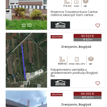
174 m2
spr.
KUĆA
Prizemna Trosobna Kuća Centar
Odlična lokacija! Sam centar ...
10
90 522 €
ažuriran
18 €/m²
Zrenjanin, Bagljaš
5029 m2
spr.
GRAĐ. ZEMLJIŠTE
Poljoprivredno zemljište u
građevinskom području Bagljaš
Na...
1
66 000 €
ažuriran
465 €/m²
Zrenjanin, Bagljaš