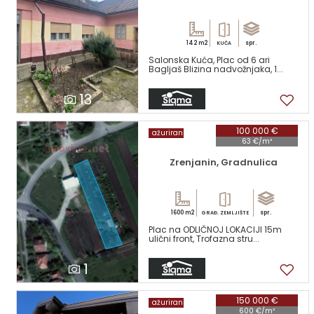
142 m2
spr.
KUĆA
Salonska Kuća, Plac od 6 ari
Bagljaš Blizina nadvožnjaka, 1...
13
100 000 €
ažuriran
63 €/m²
Zrenjanin, Gradnulica
1600 m2
spr.
GRAĐ. ZEMLJIŠTE
Plac na ODLIČNOJ LOKACIJI 15m
ulični front, Trofazna stru...
1
150 000 €
ažuriran
600 €/m²