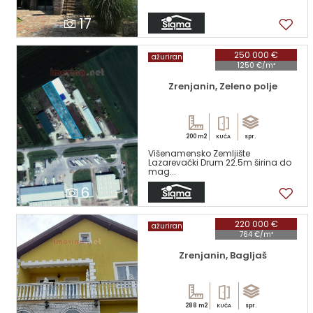
17
250 000 €
ažuriran
1250 €/m²
Zrenjanin, Zeleno polje
200 m2
spr.
KUĆA
Višenamensko Zemljište
Lazarevački Drum 22.5m širina do
mag...
6
220 000 €
ažuriran
764 €/m²
Zrenjanin, Bagljaš
288 m2
spr.
KUĆA