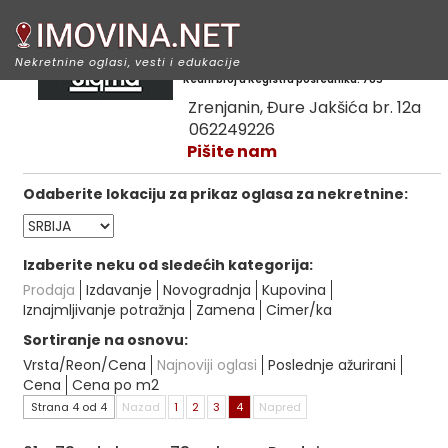
Sigma nekretnine
Nekretnine oglasi, vesti i edukacije
Redni broj u Registru posrednika: 785
Zrenjanin, Đure Jakšića br. 12a
062249226
Pišite nam
Odaberite lokaciju za prikaz oglasa za nekretnine:
Izaberite neku od sledećih kategorija:
Prodaja
Izdavanje
Novogradnja
Kupovina
Iznajmljivanje potražnja
Zamena
Cimer/ka
Sortiranje na osnovu:
Vrsta/Reon/Cena
Najnoviji oglasi
Poslednje ažurirani
Cena
Cena po m2
Strana 4 od 4
Nazad
1
2
3
4
Napred