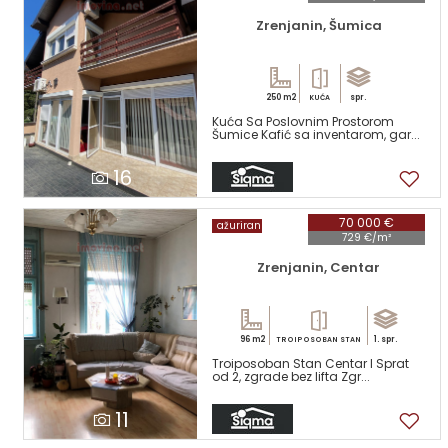
Zrenjanin, Šumica
250 m2
spr.
KUĆA
Kuća Sa Poslovnim Prostorom
Šumice Kafić sa inventarom, gar...
16
70 000 €
ažuriran
729 €/m²
Zrenjanin, Centar
96 m2
1. spr.
TROIPOSOBAN STAN
Troiposoban Stan Centar I Sprat
od 2, zgrade bez lifta Zgr...
11