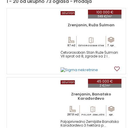
1 - 20 od ukupno 73 oglasa - Prodaja
100 000 €
ažuriran
1149 €/m²
Zrenjanin, Ruža Šulman
87 m2
7. spr.
ČETVOROSOBAN STAN
Četvorosoban Stan Ruže Šulman
VII sprat od 8, zgrade sa 2 l...
15
45 000 €
ažuriran
2 €/m²
Zrenjanin, Banatsko
Karađorđevo
29731 m2
spr.
POLJOP. ZEMLJIŠTE
Poljoprivredno Zemljište Banatsko
Karađorđevo 3 hektara p...