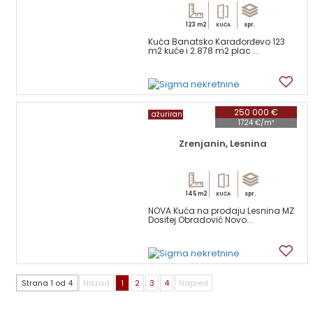
123 m2
spr.
KUĆA
Kuća Banatsko Karađorđevo 123
m2 kuće i 2.878 m2 plac ...
5
250 000 €
ažuriran
1724 €/m²
Zrenjanin, Lesnina
145 m2
spr.
KUĆA
NOVA Kuća na prodaju Lesnina MZ
Dositej Obradović Novo...
12
Strana 1 od 4
Nazad
1
2
3
4
Napred