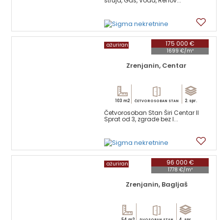
struja, Gas, Voda, Renov...
12
175 000 €
ažuriran
1699 €/m²
Zrenjanin, Centar
103 m2
2. spr.
ČETVOROSOBAN STAN
Četvorosoban Stan Širi Centar II
Sprat od 3, zgrade bez l...
17
96 000 €
ažuriran
1778 €/m²
Zrenjanin, Bagljaš
54 m2
4. spr.
DVOSOBAN STAN