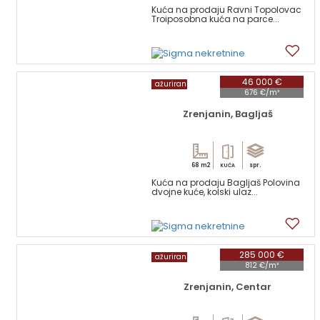
Kuća na prodaju Ravni Topolovac
Troiposobna kuća na parce...
13
46 000 €
ažuriran
676 €/m²
Zrenjanin, Bagljaš
68 m2
spr.
KUĆA
Kuća na prodaju Bagljaš Polovina
dvojne kuće, kolski ulaz...
9
285 000 €
ažuriran
812 €/m²
Zrenjanin, Centar