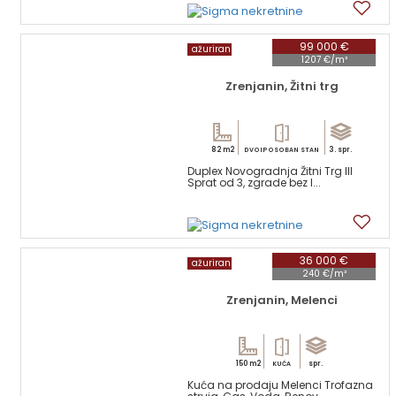
16
99 000 €
ažuriran
1207 €/m²
Zrenjanin, Žitni trg
82 m2
3. spr.
DVOIPOSOBAN STAN
Duplex Novogradnja Žitni Trg III
Sprat od 3, zgrade bez l...
15
36 000 €
ažuriran
240 €/m²
Zrenjanin, Melenci
150 m2
spr.
KUĆA
Kuća na prodaju Melenci Trofazna