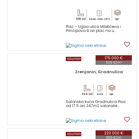
928 m2
spr.
GRAĐ. ZEMLJIŠTE
Plac – Ugao ulica Miletićeva i
Principova 9 ari plac na u...
8
175 000 €
ažuriran
509 €/m²
Zrenjanin, Gradnulica
344 m2
spr.
KUĆA
Salonska kuća Gradnulica Plac
od 17.5 ari, 247m2 salonske...
15
220 000 €
ažuriran
1100 €/m²