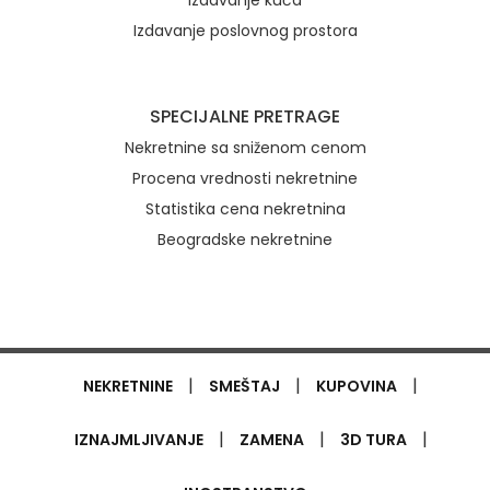
Izdavanje kuća
Izdavanje poslovnog prostora
SPECIJALNE PRETRAGE
Nekretnine sa sniženom cenom
Procena vrednosti nekretnine
Statistika cena nekretnina
Beogradske nekretnine
|
|
|
NEKRETNINE
SMEŠTAJ
KUPOVINA
|
|
|
IZNAJMLJIVANJE
ZAMENA
3D TURA