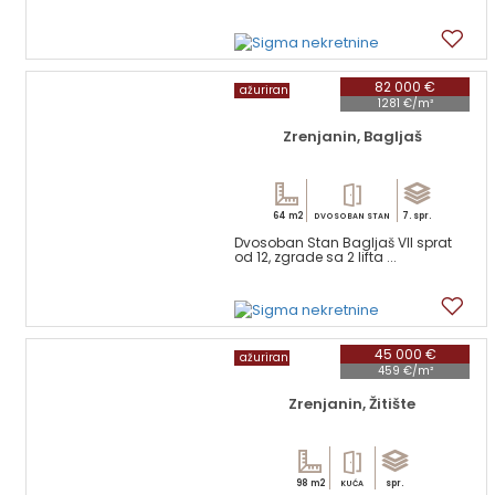
2
82 000 €
ažuriran
1281 €/m²
Zrenjanin, Bagljaš
64 m2
7. spr.
DVOSOBAN STAN
Dvosoban Stan Bagljaš VII sprat
od 12, zgrade sa 2 lifta ...
14
45 000 €
ažuriran
459 €/m²
Zrenjanin, Žitište
98 m2
spr.
KUĆA