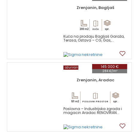
Zrenjanin, Bagljaš
200 m2
spr.
KUĆA
Kuća na prodaju Bagljaš Garaža,
Terasa, Ostava – CG, Gas,...
11
145 000 €
ažuriran
284 €/m²
Zrenjanin, Aradac
511 m2
spr.
POSLOVNI PROSTOR
Poslovna – Industrijska zgrada i
magacin Aradac RENOVIRAN...
5