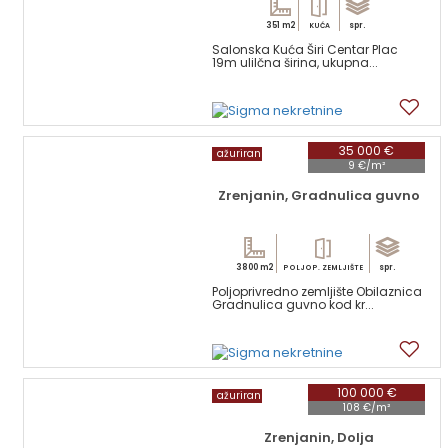
351 m2
spr.
KUĆA
Salonska Kuća Širi Centar Plac
19m ulilčna širina, ukupna...
14
35 000 €
ažuriran
9 €/m²
Zrenjanin, Gradnulica guvno
3800 m2
spr.
POLJOP. ZEMLJIŠTE
Poljoprivredno zemljište Obilaznica
Gradnulica guvno kod kr...
2
100 000 €
ažuriran
108 €/m²
Zrenjanin, Dolja