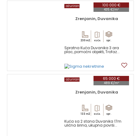
100 000 €
ažuriran
435 €/m²
Zrenjanin, Duvanika
230 m2
spr.
KUĆA
Spratna Kuća Duvanika 3 ara
plac, pomoćni objekti, Trofaz...
16
65 000 €
ažuriran
489 €/m²
Zrenjanin, Duvanika
133 m2
spr.
KUĆA
Kuća sa 2 stana Duvanika 17m
ulična širina, ukupna površi...