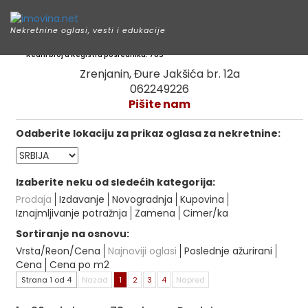
Nekretnine oglasi, vesti i edukacije
Sigma nekretnine
Redni broj u Registru posrednika: 785
Zrenjanin, Đure Jakšića br. 12a
062249226
Pišite nam
Odaberite lokaciju za prikaz oglasa za nekretnine:
Izaberite neku od sledećih kategorija:
Prodaja
Izdavanje
Novogradnja
Kupovina
Iznajmljivanje potražnja
Zamena
Cimer/ka
Sortiranje na osnovu:
Vrsta/Reon/Cena
Najnoviji oglasi
Poslednje ažurirani
Cena
Cena po m2
Strana 1 od 4
Nazad
1
2
3
4
Napred