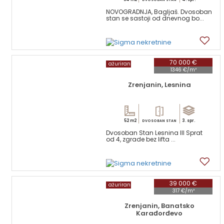
NOVOGRADNJA, Bagljaš. Dvosoban
stan se sastoji od dnevnog bo...
11
70 000 €
ažuriran
1346 €/m²
Zrenjanin, Lesnina
52 m2
3. spr.
DVOSOBAN STAN
Dvosoban Stan Lesnina III Sprat
od 4, zgrade bez lifta ...
14
39 000 €
ažuriran
317 €/m²
Zrenjanin, Banatsko
Karađorđevo