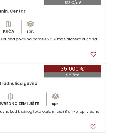
812 €/m²
anin, Centar
KUĆA
spr.
na, ukupna površina parcele 2.551 m2 Salonska kuća sa
35 000 €
9 €/m²
 Gradnulica guvno
IVREDNO ZEMLJIŠTE
spr.
uvno kod kružnog toka obilaznice, 38 ari Poljoprivredno