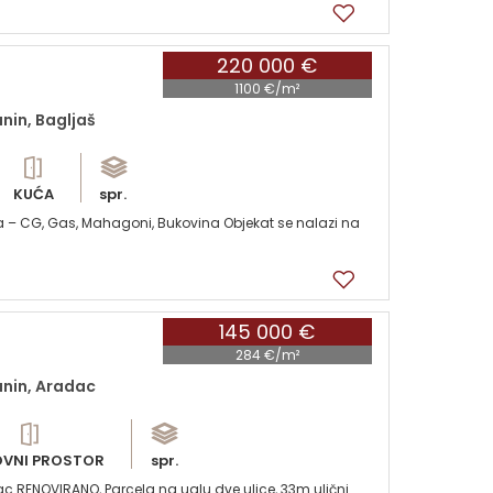
220 000 €
1100 €/m²
nin, Bagljaš
KUĆA
spr.
 – CG, Gas, Mahagoni, Bukovina Objekat se nalazi na
145 000 €
284 €/m²
anin, Aradac
OVNI PROSTOR
spr.
c RENOVIRANO, Parcela na uglu dve ulice, 33m ulični