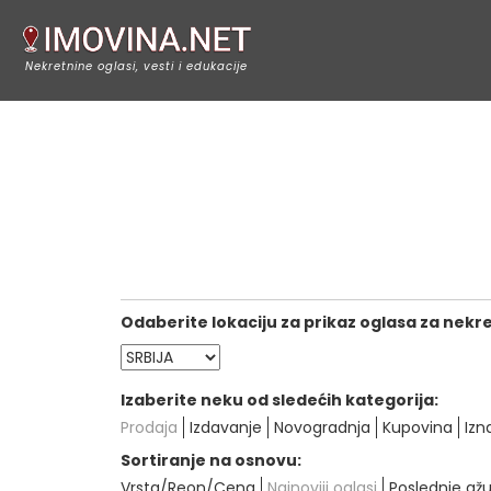
Nekretnine oglasi, vesti i edukacije
Odaberite lokaciju za prikaz oglasa za nekr
Izaberite neku od sledećih kategorija:
Prodaja
Izdavanje
Novogradnja
Kupovina
Izn
Sortiranje na osnovu:
Vrsta/Reon/Cena
Najnoviji oglasi
Poslednje ažu