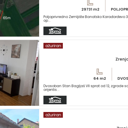
29731 m2
POLJOPR
Poljoprivredno Zemljište Banatsko Karađorđevo 3 
op...
ažuriran
Zrenja
64 m2
DVOS
Dvosoban Stan Bagljaš VII sprat od 12, zgrade s
orijentis...
ažuriran