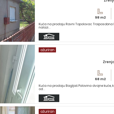
Zrenj
98 m2
Kuća na prodaju Ravni Topolovac Troiposobna kuća
nalazi...
ažuriran
Zrenja
68 m2
Kuća na prodaju Bagljaš Polovina dvojne kuće, k
od...
ažuriran