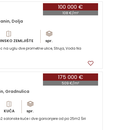
100 000 €
108 €/m²
anin, Dolja
INSKO ZEMLJIŠTE
spr.
lac na uglu dve prometne ulice, Struja, Voda Na
175 000 €
509 €/m²
in, Gradnulica
KUĆA
spr.
2 salonske kuće i dve garsonjere od po 25m2 Širi