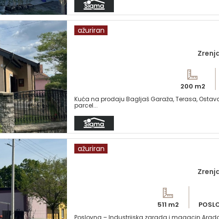
ažuriran
Zrenja
200 m2
Kuća na prodaju Bagljaš Garaža, Terasa, Ostava
parcel...
ažuriran
Zrenj
511 m2
POSL
Poslovna – Industrijska zgrada i magacin Arada