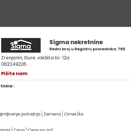
Sigma nekretnine
Redni broj u Registru posrednika: 785
Zrenjanin, Đure Jakšića br. 12a
062249226
Pišite nam
etnine:
ajmljivanje potražnja
Zamena
Cimer/ka
rirani
Cena
Cena po m2