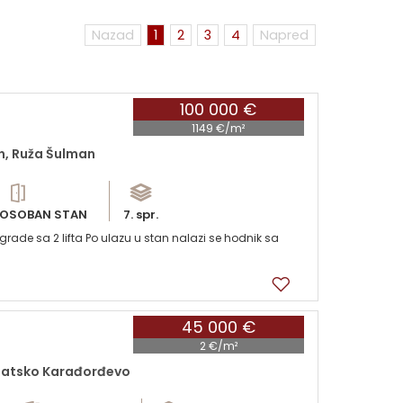
Nazad
1
2
3
4
Napred
100 000 €
1149 €/m²
n, Ruža Šulman
OSOBAN STAN
7. spr.
rade sa 2 lifta Po ulazu u stan nalazi se hodnik sa
45 000 €
2 €/m²
anatsko Karađorđevo