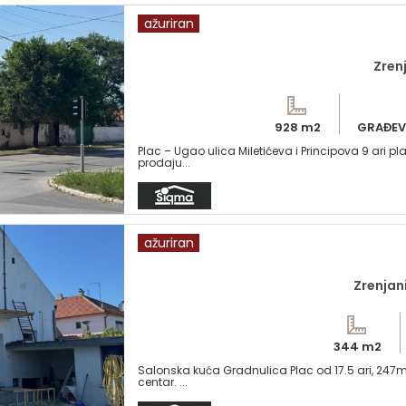
ažuriran
Zrenj
928 m2
GRAĐEV
Plac – Ugao ulica Miletićeva i Principova 9 ari p
prodaju...
ažuriran
Zrenjan
344 m2
Salonska kuća Gradnulica Plac od 17.5 ari, 247m
centar. ...