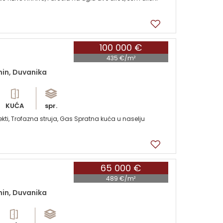
100 000 €
435 €/m²
nin, Duvanika
KUĆA
spr.
ti, Trofazna struja, Gas Spratna kuća u naselju
65 000 €
489 €/m²
nin, Duvanika