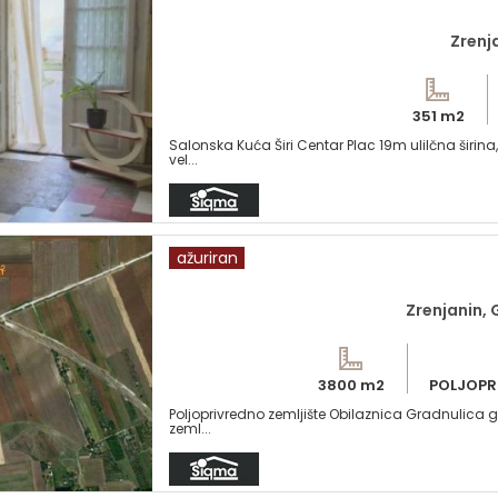
Zrenj
351 m2
Salonska Kuća Širi Centar Plac 19m ulilčna širi
vel...
ažuriran
Zrenjanin,
3800 m2
POLJOPR
Poljoprivredno zemljište Obilaznica Gradnulica g
zeml...