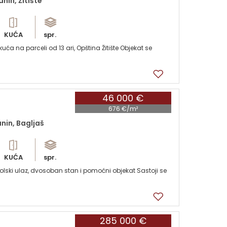
anin, Žitište
KUĆA
spr.
 na parceli od 13 ari, Opština Žitište Objekat se
46 000 €
676 €/m²
nin, Bagljaš
KUĆA
spr.
olski ulaz, dvosoban stan i pomoćni objekat Sastoji se
285 000 €