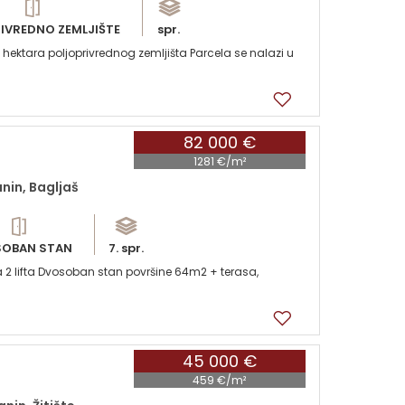
IVREDNO ZEMLJIŠTE
spr.
hektara poljoprivrednog zemljišta Parcela se nalazi u
82 000 €
1281 €/m²
nin, Bagljaš
OBAN STAN
7. spr.
a 2 lifta Dvosoban stan površine 64m2 + terasa,
45 000 €
459 €/m²