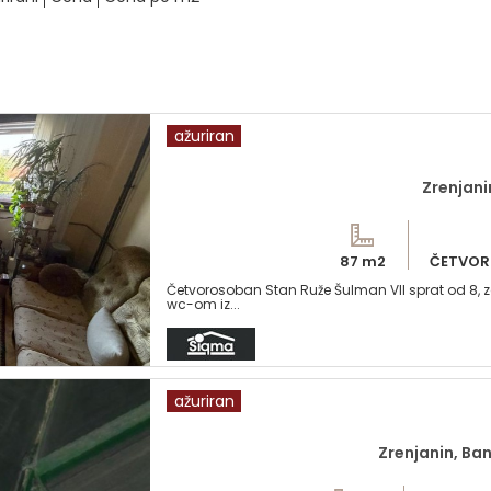
ažuriran
Zrenjani
87 m2
ČETVOR
Četvorosoban Stan Ruže Šulman VII sprat od 8, zg
wc-om iz...
ažuriran
Zrenjanin, B