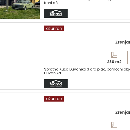
front x 3...
ažuriran
Zrenja
230 m2
Spratna Kuća Duvanika 3 ara plac, pomoćni objek
Duvanika ...
ažuriran
Zrenja