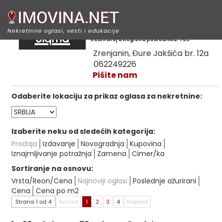
Sigma nekretnine
Nekretnine oglasi, vesti i edukacije
Redni broj u Registru posrednika: 785
Zrenjanin, Đure Jakšića br. 12a
062249226
Pišite nam
Odaberite lokaciju za prikaz oglasa za nekretnine:
Izaberite neku od sledećih kategorija:
Prodaja
Izdavanje
Novogradnja
Kupovina
Iznajmljivanje potražnja
Zamena
Cimer/ka
Sortiranje na osnovu:
Vrsta/Reon/Cena
Najnoviji oglasi
Poslednje ažurirani
Cena
Cena po m2
Strana 1 od 4
Nazad
1
2
3
4
Napred