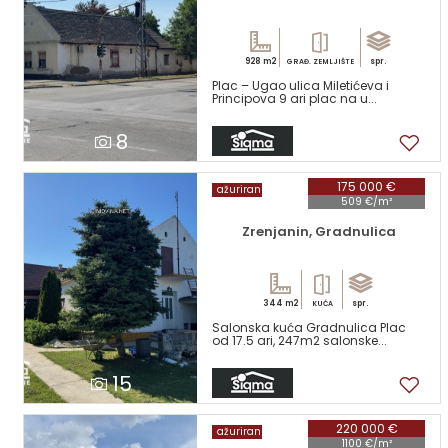
928 m2
spr.
GRAĐ. ZEMLJIŠTE
Plac – Ugao ulica Miletićeva i
Principova 9 ari plac na u...
8
175 000 €
ažuriran
509 €/m²
Zrenjanin, Gradnulica
344 m2
spr.
KUĆA
Salonska kuća Gradnulica Plac
od 17.5 ari, 247m2 salonske...
15
220 000 €
ažuriran
1100 €/m²