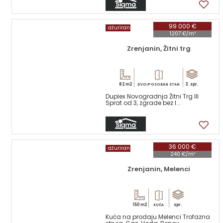
16
99 000 €
ažuriran
1207 €/m²
Zrenjanin, Žitni trg
82 m2
3. spr.
DVOIPOSOBAN STAN
Duplex Novogradnja Žitni Trg III
Sprat od 3, zgrade bez l...
15
36 000 €
ažuriran
240 €/m²
Zrenjanin, Melenci
150 m2
spr.
KUĆA
Kuća na prodaju Melenci Trofazna