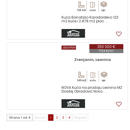
123 m2
spr.
KUĆA
Kuća Banatsko Karađorđevo 123
m2 kuće i 2.878 m2 plac ...
5
250 000 €
ažuriran
1724 €/m²
Zrenjanin, Lesnina
145 m2
spr.
KUĆA
NOVA Kuća na prodaju Lesnina MZ
Dositej Obradović Novo...
12
Strana 1 od 4
Nazad
1
2
3
4
Napred