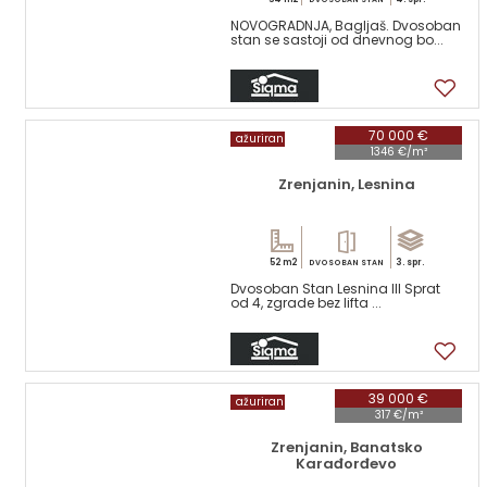
NOVOGRADNJA, Bagljaš. Dvosoban
stan se sastoji od dnevnog bo...
11
70 000 €
ažuriran
1346 €/m²
Zrenjanin, Lesnina
52 m2
3. spr.
DVOSOBAN STAN
Dvosoban Stan Lesnina III Sprat
od 4, zgrade bez lifta ...
14
39 000 €
ažuriran
317 €/m²
Zrenjanin, Banatsko
Karađorđevo