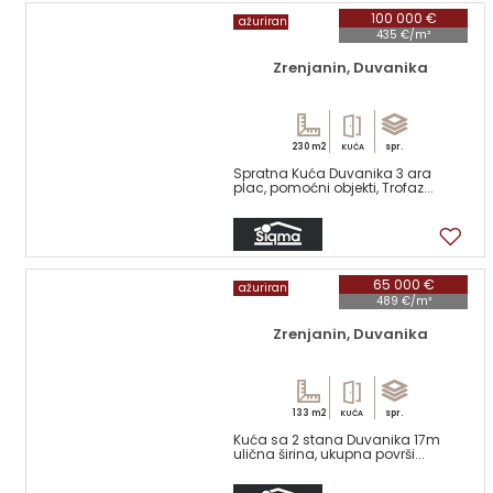
100 000 €
ažuriran
435 €/m²
Zrenjanin, Duvanika
230 m2
spr.
KUĆA
Spratna Kuća Duvanika 3 ara
plac, pomoćni objekti, Trofaz...
16
65 000 €
ažuriran
489 €/m²
Zrenjanin, Duvanika
133 m2
spr.
KUĆA
Kuća sa 2 stana Duvanika 17m
ulična širina, ukupna površi...