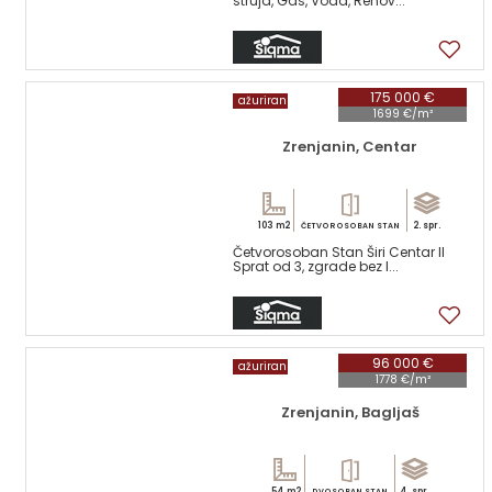
struja, Gas, Voda, Renov...
12
175 000 €
ažuriran
1699 €/m²
Zrenjanin, Centar
103 m2
2. spr.
ČETVOROSOBAN STAN
Četvorosoban Stan Širi Centar II
Sprat od 3, zgrade bez l...
17
96 000 €
ažuriran
1778 €/m²
Zrenjanin, Bagljaš
54 m2
4. spr.
DVOSOBAN STAN