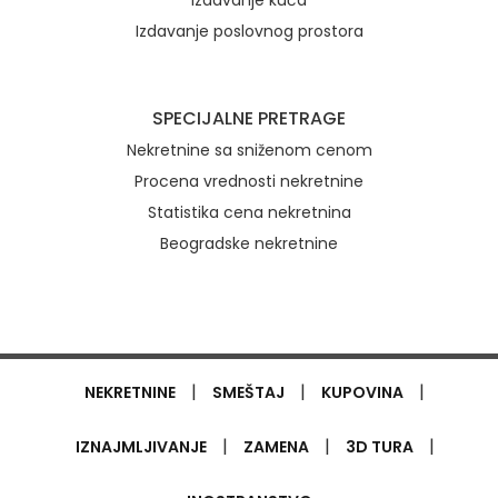
Izdavanje kuća
Izdavanje poslovnog prostora
SPECIJALNE PRETRAGE
Nekretnine sa sniženom cenom
Procena vrednosti nekretnine
Statistika cena nekretnina
Beogradske nekretnine
|
|
|
NEKRETNINE
SMEŠTAJ
KUPOVINA
|
|
|
IZNAJMLJIVANJE
ZAMENA
3D TURA