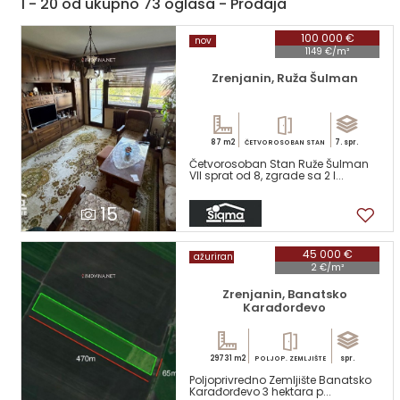
1 - 20 od ukupno 73 oglasa - Prodaja
100 000 €
nov
1149 €/m²
Zrenjanin, Ruža Šulman
87 m2
7. spr.
ČETVOROSOBAN STAN
Četvorosoban Stan Ruže Šulman
VII sprat od 8, zgrade sa 2 l...
15
45 000 €
ažuriran
2 €/m²
Zrenjanin, Banatsko
Karađorđevo
29731 m2
spr.
POLJOP. ZEMLJIŠTE
Poljoprivredno Zemljište Banatsko
Karađorđevo 3 hektara p...