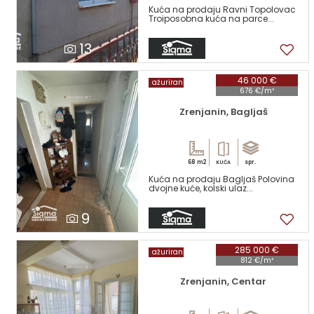
Kuća na prodaju Ravni Topolovac
Troiposobna kuća na parce...
13
46 000 €
ažuriran
676 €/m²
Zrenjanin, Bagljaš
68 m2
spr.
KUĆA
Kuća na prodaju Bagljaš Polovina
dvojne kuće, kolski ulaz...
9
285 000 €
ažuriran
812 €/m²
Zrenjanin, Centar