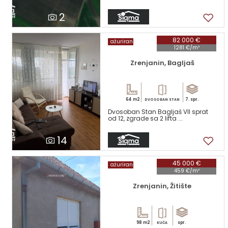
2
82 000 €
ažuriran
1281 €/m²
Zrenjanin, Bagljaš
64 m2
7. spr.
DVOSOBAN STAN
Dvosoban Stan Bagljaš VII sprat
od 12, zgrade sa 2 lifta ...
14
45 000 €
ažuriran
459 €/m²
Zrenjanin, Žitište
98 m2
spr.
KUĆA