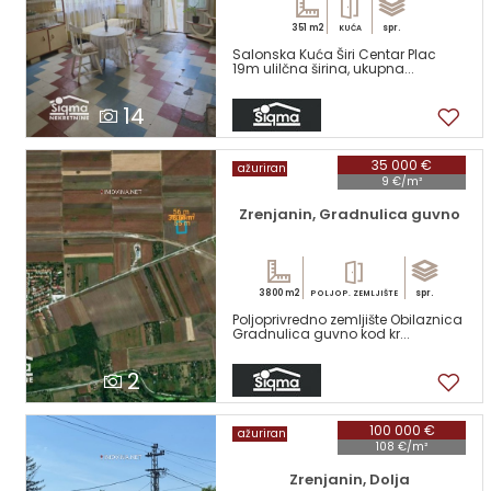
351 m2
spr.
KUĆA
Salonska Kuća Širi Centar Plac
19m ulilčna širina, ukupna...
14
35 000 €
ažuriran
9 €/m²
Zrenjanin, Gradnulica guvno
3800 m2
spr.
POLJOP. ZEMLJIŠTE
Poljoprivredno zemljište Obilaznica
Gradnulica guvno kod kr...
2
100 000 €
ažuriran
108 €/m²
Zrenjanin, Dolja