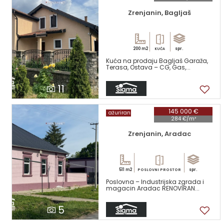
Zrenjanin, Bagljaš
200 m2
spr.
KUĆA
Kuća na prodaju Bagljaš Garaža,
Terasa, Ostava – CG, Gas,...
11
145 000 €
ažuriran
284 €/m²
Zrenjanin, Aradac
511 m2
spr.
POSLOVNI PROSTOR
Poslovna – Industrijska zgrada i
magacin Aradac RENOVIRAN...
5